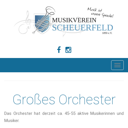
T
o
g
g
Großes Orchester
l
e
n
Das Orchester hat derzeit ca. 45-55 aktive Musikerinnen und
a
Musiker.
v