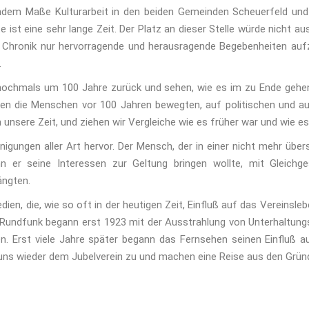
endem Maße Kulturarbeit in den beiden Gemeinden Scheuerfeld und
 ist eine sehr lange Zeit. Der Platz an dieser Stelle würde nicht au
 Chronik nur hervorragende und herausragende Begebenheiten aufz
.
ochmals um 100 Jahre zurück und sehen, wie es im zu Ende gehend
n die Menschen vor 100 Jahren bewegten, auf politischen und auf 
unsere Zeit, und ziehen wir Vergleiche wie es früher war und wie es 
inigungen aller Art hervor. Der Mensch, der in einer nicht mehr üb
 er seine Interessen zur Geltung bringen wollte, mit Gleichg
ängten.
ien, die, wie so oft in der heutigen Zeit, Einfluß auf das Vereinsl
Rundfunk begann erst 1923 mit der Ausstrahlung von Unterhaltungss
n. Erst viele Jahre später begann das Fernsehen seinen Einfluß a
uns wieder dem Jubelverein zu und machen eine Reise aus den Gründe